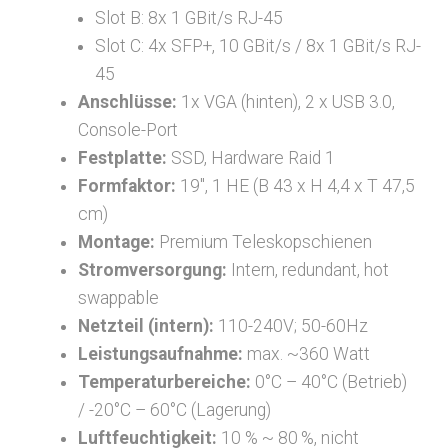
Slot B: 8x 1 GBit/s RJ-45
Slot C: 4x SFP+, 10 GBit/s / 8x 1 GBit/s RJ-
45
Anschlüsse:
1x VGA (hinten), 2 x USB 3.0,
Console-Port
Festplatte:
SSD, Hardware Raid 1
Formfaktor:
19″, 1 HE (B 43 x H 4,4 x T 47,5
cm)
Montage:
Premium Teleskopschienen
Stromversorgung:
Intern, redundant, hot
swappable
Netzteil (intern):
110-240V; 50-60Hz
Leistungsaufnahme:
max. ~360 Watt
Temperaturbereiche:
0°C – 40°C (Betrieb)
/ -20°C – 60°C (Lagerung)
Luftfeuchtigkeit:
10 % ~ 80 %, nicht