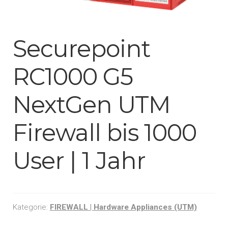
Kasse
Securepoint
Mein Konto
RC1000 G5
Warenkorb
NextGen UTM
Widerruf
Firewall bis 1000
User | 1 Jahr
Kategorie:
FIREWALL | Hardware Appliances (UTM)