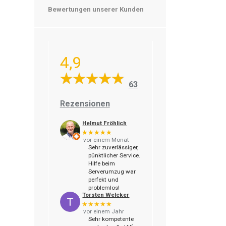
Bewertungen unserer Kunden
4,9
63
Rezensionen
Helmut Fröhlich
★★★★★
vor einem Monat
Sehr zuverlässiger,
pünktlicher Service.
Hilfe beim
Serverumzug war
perfekt und
problemlos!
Torsten Welcker
★★★★★
vor einem Jahr
Sehr kompetente