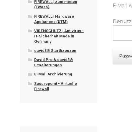
FIREWALL | zum mieten
E-Mail, 
(FWaaS)
FIREWALL | Hardware
Benutz
Appliances (UTM)
VIRENSCHUTZ | Antivirus -
IT-Sicherheit Made in
Germany
david3® Startlizenzen
Passw
David Pro & david3®
Erweiterungen
E-Mail Archivierung
Securepoint - Virtuelle
Firewall