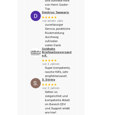
und schnelle Hilfe
von Herrn Gazke -
Top.
Dimitrios Tapanaris
★★★★★
vor einem Jahr
zuverlässiger
Service, pünktliche
Rückmeldung
durchweg
zufrieden
vielen Dank
Goldhahn
Briefmarkenversand
e.K.
★★★★★
vor 2 Jahren
Super kompetente,
rasche Hilfe, sehr
empfehlenswert.
S. Döring
★★★★★
vor 2 Jahren
Selten so
zielgerichtet und
kompetente Arbeit
im Bereich EDV
und Support erlebt
wie hier!